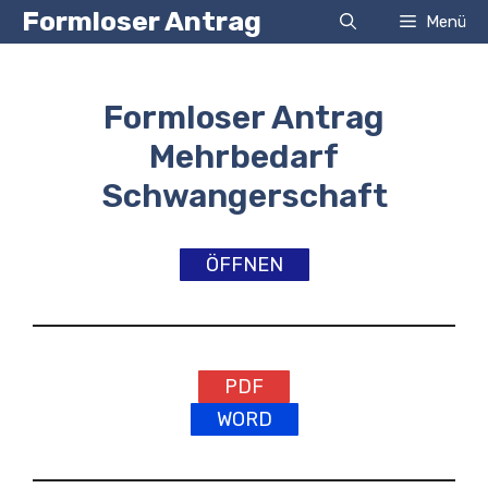
Zum
Formloser Antrag
Menü
Inhalt
springen
Formloser Antrag
Mehrbedarf
Schwangerschaft
ÖFFNEN
PDF
WORD