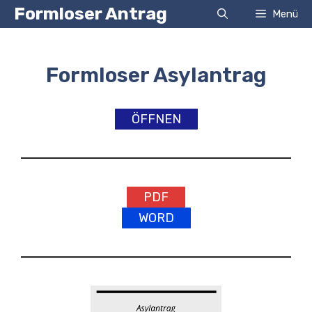
Zum
Formloser Antrag
Menü
Inhalt
springen
Formloser Asylantrag
ÖFFNEN
PDF
WORD