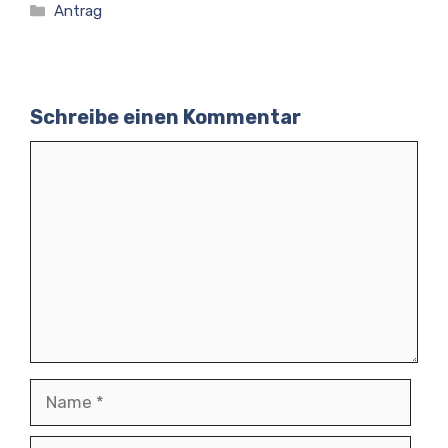
Kategorien
Antrag
Schreibe einen Kommentar
Kommentar
Name
E-